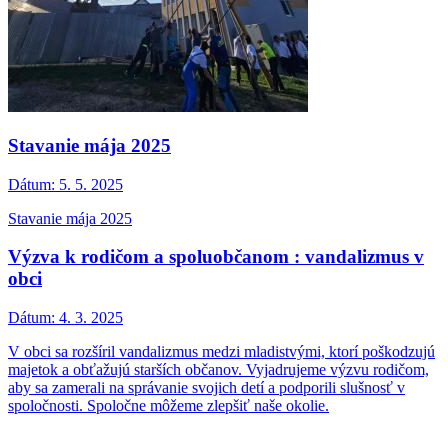
Stavanie mája 2025
Dátum:
5. 5. 2025
Stavanie mája 2025
Výzva k rodičom a spoluobčanom : vandalizmus v
obci
Dátum:
4. 3. 2025
V obci sa rozšíril vandalizmus medzi mladistvými, ktorí poškodzujú
majetok a obťažujú starších občanov. Vyjadrujeme výzvu rodičom,
aby sa zamerali na správanie svojich detí a podporili slušnosť v
spoločnosti. Spoločne môžeme zlepšiť naše okolie.