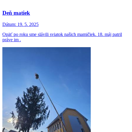
Deň matiek
Dátum:
19. 5. 2025
Opäť po roku sme slávili sviatok našich mamičiek. 18. máj patril
práve im .