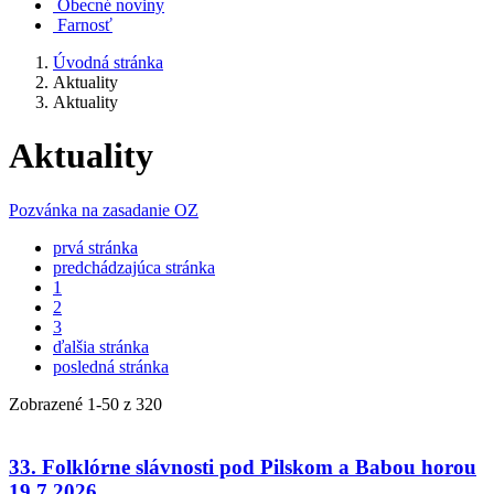
Obecné noviny
Farnosť
Úvodná stránka
Aktuality
Aktuality
Aktuality
Pozvánka na zasadanie OZ
prvá stránka
predchádzajúca stránka
1
2
3
ďalšia stránka
posledná stránka
Zobrazené
1
-
50
z 320
33. Folklórne slávnosti pod Pilskom a Babou horou
19.7.2026