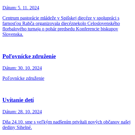
Dátum:
5. 11. 2024
Centrum pastorácie mládeže v Spišskej diecéze v spolupráci s
farnosťou Rabča organizovala diecéznekolo Celoslovenského
florbalového turnaja o pohár predsedu Konferencie biskupov
Slovenska.
Poľovnícke združenie
Dátum:
30. 10. 2024
Poľovnícke združenie
Uvítanie detí
Dátum:
28. 10. 2024
Dňa 24.10. sme s veľkým nadšením privítali nových občanov našej
dediny Sihelné.