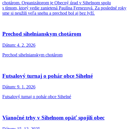
chotárom. Organizátorom je Obecný úrad v Sihelnom spolu
s tímom, ktorý vedie zanietená Paulína Fernezová. Za posledné roky
sme si neužili veľa snehu a prechod bol aj bez lyží.
Prechod sihelnianskym chotárom
Dátum:
4. 2. 2026
Prechod sihelnianskym chotárom
Futsalový turnaj o pohár obce Sihelné
Dátum:
9. 1. 2026
Futsalový turnaj o pohár obce Sihelné
Vianočné trhy v Sihelnom opäť spojili obec
Dátum:
15. 12. 2025