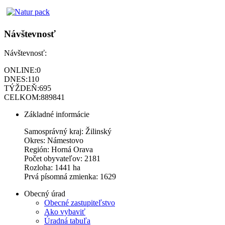
Návštevnosť
Návštevnosť:
ONLINE:
0
DNES:
110
TÝŽDEŇ:
695
CELKOM:
889841
Základné informácie
Samosprávný kraj: Žilinský
Okres: Námestovo
Región: Horná Orava
Počet obyvateľov: 2181
Rozloha: 1441 ha
Prvá písomná zmienka: 1629
Obecný úrad
Obecné zastupiteľstvo
Ako vybaviť
Úradná tabuľa