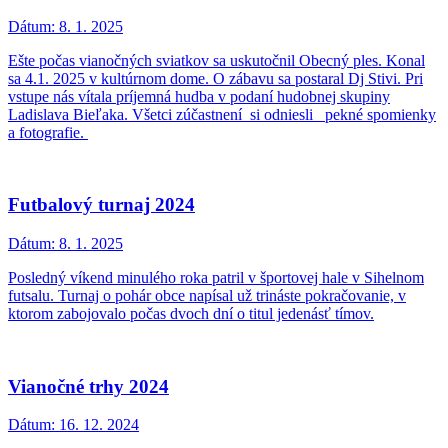
Dátum:
8. 1. 2025
Ešte počas vianočných sviatkov sa uskutočnil Obecný ples. Konal
sa 4.1. 2025 v kultúrnom dome. O zábavu sa postaral Dj Stivi. Pri
vstupe nás vítala príjemná hudba v podaní hudobnej skupiny
Ladislava Bieľaka. Všetci zúčastnení si odniesli pekné spomienky
a fotografie.
Futbalový turnaj 2024
Dátum:
8. 1. 2025
Posledný víkend minulého roka patril v športovej hale v Sihelnom
futsalu. Turnaj o pohár obce napísal už trináste pokračovanie, v
ktorom zabojovalo počas dvoch dní o titul jedenásť tímov.
Vianočné trhy 2024
Dátum:
16. 12. 2024