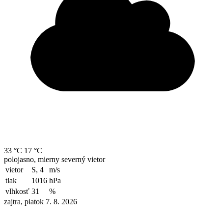
33 °C
17 °C
polojasno, mierny severný vietor
vietor
S, 4
m/s
tlak
1016
hPa
vlhkosť
31
%
zajtra, piatok 7. 8. 2026