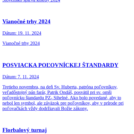
Vianočné trhy 2024
Dátum:
19. 11. 2024
Vianočné trhy 2024
POSVIACKA POĽOVNÍCKEJ ŠTANDARDY
Dátum:
7. 11. 2024
Tretieho novembra, na deň Sv. Huberta, patróna poľovníkov,
veľadôstojný pán farár, Patrik Ondáš, posvätil pri sv. omši
poľovnícku štandardu PZ- Sihelné. Ako bolo povedané, aby to
nebol len symbol, ale záväzok pre poľovníkov, aby v prírode pri
poľovačkách vždy dodržiavali Božie zákony.
Florbalový turnaj