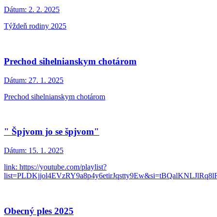
Dátum:
2. 2. 2025
Týždeň rodiny 2025
Prechod sihelnianskym chotárom
Dátum:
27. 1. 2025
Prechod sihelnianskym chotárom
" Špjvom jo se špjvom"
Dátum:
15. 1. 2025
link: https://youtube.com/playlist?
list=PLDKjjol4EVzRY9a8p4y6etirJqstty9Ew&si=tBQalKNLJlRq8l
Obecný ples 2025