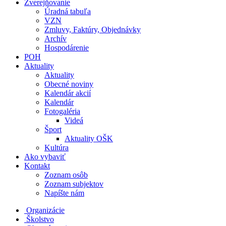
Zverejňovanie
Úradná tabuľa
VZN
Zmluvy, Faktúry, Objednávky
Archív
Hospodárenie
POH
Aktuality
Aktuality
Obecné noviny
Kalendár akcií
Kalendár
Fotogaléria
Videá
Šport
Aktuality OŠK
Kultúra
Ako vybaviť
Kontakt
Zoznam osôb
Zoznam subjektov
Napíšte nám
Organizácie
Školstvo