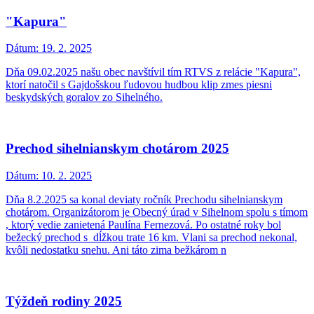
"Kapura"
Dátum:
19. 2. 2025
Dňa 09.02.2025 našu obec navštívil tím RTVS z relácie "Kapura",
ktorí natočil s Gajdošskou ľudovou hudbou klip zmes piesni
beskydských goralov zo Sihelného.
Prechod sihelnianskym chotárom 2025
Dátum:
10. 2. 2025
Dňa 8.2.2025 sa konal deviaty ročník Prechodu sihelnianskym
chotárom. Organizátorom je Obecný úrad v Sihelnom spolu s tímom
, ktorý vedie zanietená Paulína Fernezová. Po ostatné roky bol
bežecký prechod s dĺžkou trate 16 km. Vlani sa prechod nekonal,
kvôli nedostatku snehu. Ani táto zima bežkárom n
Týždeň rodiny 2025