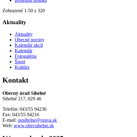
posledná stránka
Zobrazené
1
-
50
z 320
Aktuality
Aktuality
Obecné noviny
Kalendár akcií
Kalendár
Fotogaléria
Šport
Kultúra
Kontakt
Obecný úrad Sihelné
Sihelné 217, 029 46
Telefón: 043/55 94236
Fax: 043/55 94216
E-mail:
ousihelne@orava.sk
Web:
www.obecsihelne.sk