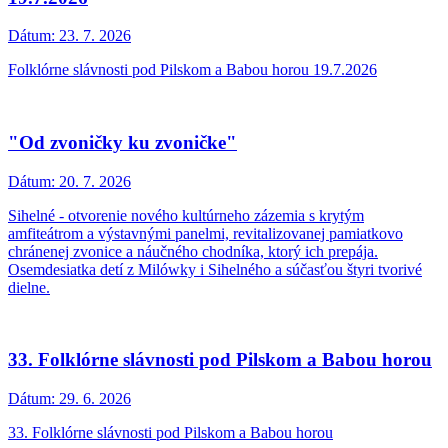
Dátum:
23. 7. 2026
Folklórne slávnosti pod Pilskom a Babou horou 19.7.2026
"Od zvoničky ku zvoničke"
Dátum:
20. 7. 2026
Sihelné - otvorenie nového kultúrneho zázemia s krytým
amfiteátrom a výstavnými panelmi, revitalizovanej pamiatkovo
chránenej zvonice a náučného chodníka, ktorý ich prepája.
Osemdesiatka detí z Milówky i Sihelného a súčasťou štyri tvorivé
dielne.
33. Folklórne slávnosti pod Pilskom a Babou horou
Dátum:
29. 6. 2026
33. Folklórne slávnosti pod Pilskom a Babou horou