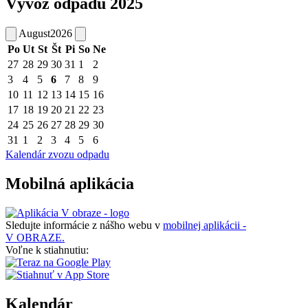
Vývoz odpadu 2025
August
2026
Po
Ut
St
Št
Pi
So
Ne
27
28
29
30
31
1
2
3
4
5
6
7
8
9
10
11
12
13
14
15
16
17
18
19
20
21
22
23
24
25
26
27
28
29
30
31
1
2
3
4
5
6
Kalendár zvozu odpadu
Mobilná aplikácia
Sledujte informácie z nášho webu v
mobilnej aplikácii -
V OBRAZE.
Voľne k stiahnutiu:
Kalendár