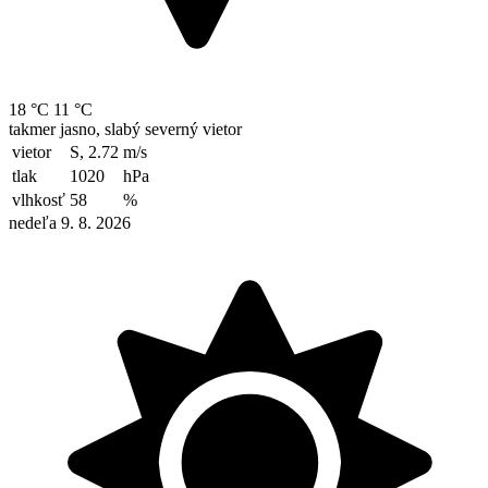
18 °C
11 °C
takmer jasno, slabý severný vietor
vietor
S, 2.72
m/s
tlak
1020
hPa
vlhkosť
58
%
nedeľa 9. 8. 2026