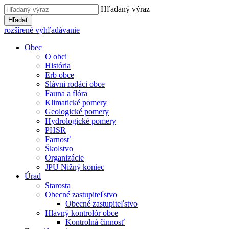
Hľadaný výraz
Hľadať
rozšírené vyhľadávanie
Obec
O obci
História
Erb obce
Slávni rodáci obce
Fauna a flóra
Klimatické pomery
Geologické pomery
Hydrologické pomery
PHSR
Farnosť
Školstvo
Organizácie
JPU Nižný koniec
Úrad
Starosta
Obecné zastupiteľstvo
Obecné zastupiteľstvo
Hlavný kontrolór obce
Kontrolná činnosť