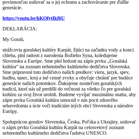
povinnosťou usilovať sa o jej ochranu a zachovávanie pre ďalšie
generácie.
https://youtu.be/hKOfytIkf6U
DEKLARÁCIA:
My Gorali,
strážcovia goralskej kultúry Karpát, žijúci na začiatku vody a konci
chleba, plní radosti z narodenia Božieho Syna, koledujeme
Slovensku a Európe. Sme plní hrdosti na zápis prvku „Goralská
kultúra“ na zoznam nehmotného kultúrneho dedičstva Slovenska.
Sme pripravení toto dedičstvo našich predkov: vieru, jazyk, spev,
hudbu, tanec, kroj a iné cenné zvyky a obyčaje chrániť pre budúce
generácie našich potomkov. Ďakujeme nositeľom goralských
tradícií, ktorí nás už predišli do večnosti za všetko čo pre goralskú
kultúru za svoj život urobili. Budeme vyvíjať maximálnu snahu, aby
zápis prvku Goralská kultúra umocnil v nás pocit zdravého
sebavedomia a úcte voči tradíciám iných obcí Slovenska a národov
Európy.
Spoluprácou goralov Slovenska, Česka, Poľska a Ukrajiny, usilovať
o zápis prvku Goralská kultúra Karpát na celosvetový zoznam
nehmotného kultúrneho dedičstva ľudstva UNESCO.