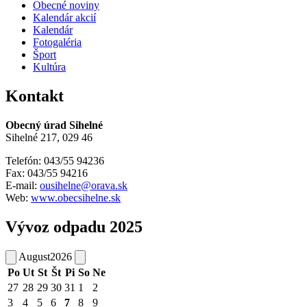
Obecné noviny
Kalendár akcií
Kalendár
Fotogaléria
Šport
Kultúra
Kontakt
Obecný úrad Sihelné
Sihelné 217, 029 46
Telefón: 043/55 94236
Fax: 043/55 94216
E-mail:
ousihelne@orava.sk
Web:
www.obecsihelne.sk
Vývoz odpadu 2025
August
2026
Po
Ut
St
Št
Pi
So
Ne
27
28
29
30
31
1
2
3
4
5
6
7
8
9