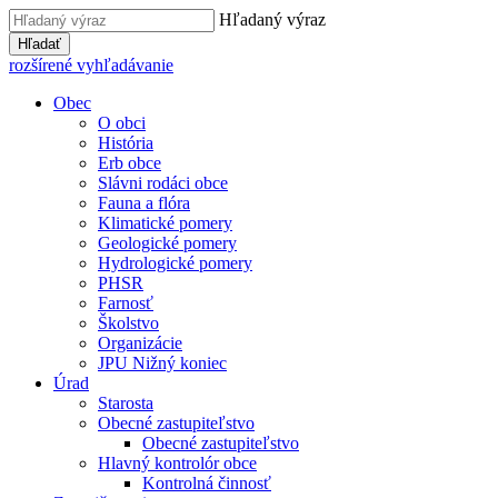
Hľadaný výraz
Hľadať
rozšírené vyhľadávanie
Obec
O obci
História
Erb obce
Slávni rodáci obce
Fauna a flóra
Klimatické pomery
Geologické pomery
Hydrologické pomery
PHSR
Farnosť
Školstvo
Organizácie
JPU Nižný koniec
Úrad
Starosta
Obecné zastupiteľstvo
Obecné zastupiteľstvo
Hlavný kontrolór obce
Kontrolná činnosť