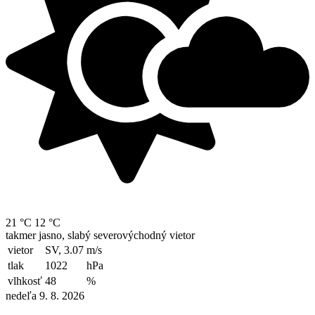
21 °C
12 °C
takmer jasno, slabý severovýchodný vietor
vietor
SV, 3.07
m/s
tlak
1022
hPa
vlhkosť
48
%
nedeľa 9. 8. 2026