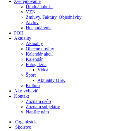
Zverejňovanie
Úradná tabuľa
VZN
Zmluvy, Faktúry, Objednávky
Archív
Hospodárenie
POH
Aktuality
Aktuality
Obecné noviny
Kalendár akcií
Kalendár
Fotogaléria
Videá
Šport
Aktuality OŠK
Kultúra
Ako vybaviť
Kontakt
Zoznam osôb
Zoznam subjektov
Napíšte nám
Organizácie
Školstvo