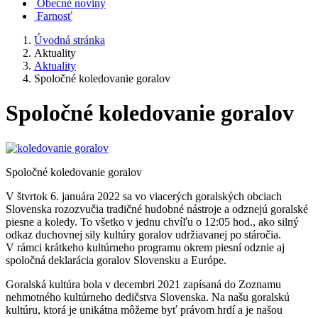
Obecné noviny
Farnosť
Úvodná stránka
Aktuality
Aktuality
Spoločné koledovanie goralov
Spoločné koledovanie goralov
Spoločné koledovanie goralov
V štvrtok 6. januára 2022 sa vo viacerých goralských obciach
Slovenska rozozvučia tradičné hudobné nástroje a odznejú goralské
piesne a koledy. To všetko v jednu chvíľu o 12:05 hod., ako silný
odkaz duchovnej sily kultúry goralov udržiavanej po stáročia.
V rámci krátkeho kultúrneho programu okrem piesní odznie aj
spoločná deklarácia goralov Slovensku a Európe.
Goralská kultúra bola v decembri 2021 zapísaná do Zoznamu
nehmotného kultúrneho dedičstva Slovenska. Na našu goralskú
kultúru, ktorá je unikátna môžeme byť právom hrdí a je našou