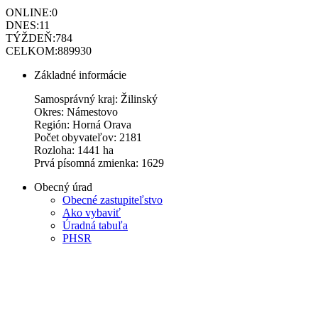
ONLINE:
0
DNES:
11
TÝŽDEŇ:
784
CELKOM:
889930
Základné informácie
Samosprávný kraj: Žilinský
Okres: Námestovo
Región: Horná Orava
Počet obyvateľov: 2181
Rozloha: 1441 ha
Prvá písomná zmienka: 1629
Obecný úrad
Obecné zastupiteľstvo
Ako vybaviť
Úradná tabuľa
PHSR