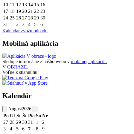
10
11
12
13
14
15
16
17
18
19
20
21
22
23
24
25
26
27
28
29
30
31
1
2
3
4
5
6
Kalendár zvozu odpadu
Mobilná aplikácia
Sledujte informácie z nášho webu v
mobilnej aplikácii -
V OBRAZE.
Voľne k stiahnutiu:
Kalendár
August
2026
Po
Ut
St
Št
Pia
So
Ne
27
28
29
30
31
1
2
3
4
5
6
7
8
9