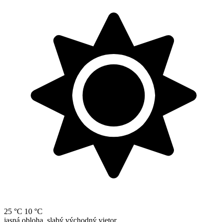
25 °C
10 °C
jasná obloha, slabý východný vietor