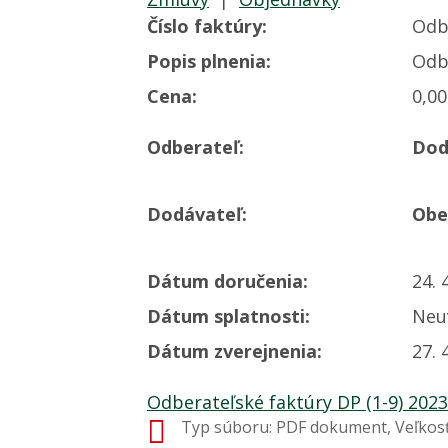
Číslo faktúry:
Odbe
Popis plnenia:
Odbe
Cena:
0,0
Odberateľ:
Dod
Dodávateľ:
Obe
Dátum doručenia:
24. 
Dátum splatnosti:
Neu
Dátum zverejnenia:
27. 
Odberateľské faktúry DP (1-9) 2023
Typ súboru: PDF dokument, Veľkosť