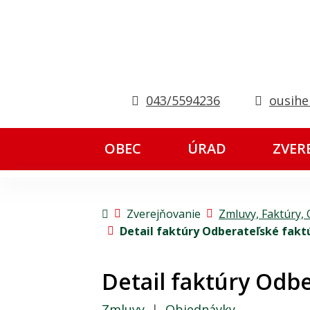
043/5594236
ousihe
OBEC
ÚRAD
ZVER
Úvodná stránka
Zverejňovanie
Zmluvy, Faktúry,
Detail faktúry Odberateľské faktú
Detail faktúry Odbe
Zmluvy
|
Objednávky