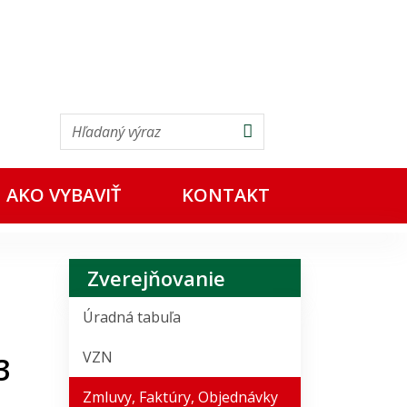
ensky
Hľadať
AKO VYBAVIŤ
KONTAKT
Zverejňovanie
Úradná tabuľa
VZN
3
Zmluvy, Faktúry, Objednávky