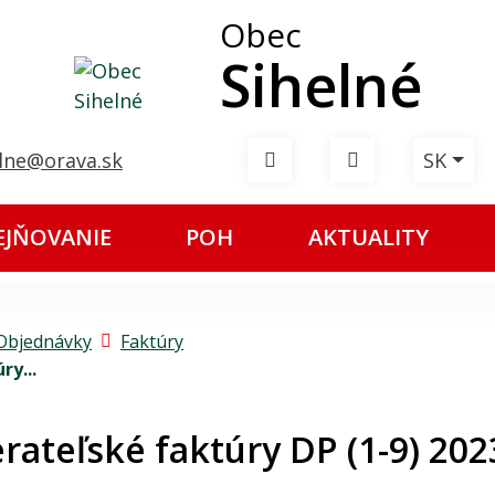
Obec
Sihelné
Slov
lne@orava.sk
SK
Mapa webu
RSS
EJŇOVANIE
POH
AKTUALITY
 Objednávky
Faktúry
ry...
rateľské faktúry DP (1-9) 202