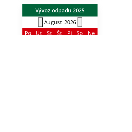
Vývoz odpadu 2025
August
2026
Po
Ut
St
Št
Pi
So
Ne
27
28
29
30
31
1
2
3
4
5
6
7
8
9
10
11
12
13
14
15
16
17
18
19
20
21
22
23
24
25
26
27
28
29
30
31
1
2
3
4
5
6
Kalendár zvozu odpadu