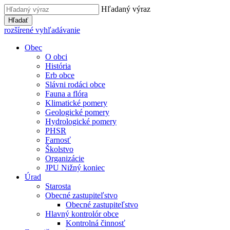
Hľadaný výraz
Hľadať
rozšírené vyhľadávanie
Obec
O obci
História
Erb obce
Slávni rodáci obce
Fauna a flóra
Klimatické pomery
Geologické pomery
Hydrologické pomery
PHSR
Farnosť
Školstvo
Organizácie
JPU Nižný koniec
Úrad
Starosta
Obecné zastupiteľstvo
Obecné zastupiteľstvo
Hlavný kontrolór obce
Kontrolná činnosť