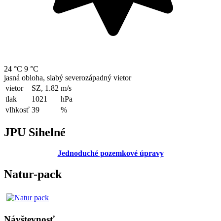
24 °C
9 °C
jasná obloha, slabý severozápadný vietor
vietor
SZ, 1.82
m/s
tlak
1021
hPa
vlhkosť
39
%
JPU Sihelné
Jednoduché pozemkové úpravy
Natur-pack
Návštevnosť