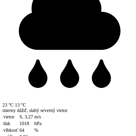
23 °C
13 °C
mierny dážď, slabý severný vietor
vietor
S, 3.27
m/s
tlak
1018
hPa
vlhkosť
64
%