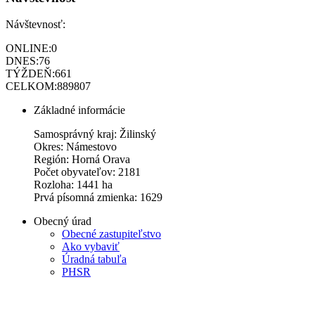
Návštevnosť:
ONLINE:
0
DNES:
76
TÝŽDEŇ:
661
CELKOM:
889807
Základné informácie
Samosprávný kraj: Žilinský
Okres: Námestovo
Región: Horná Orava
Počet obyvateľov: 2181
Rozloha: 1441 ha
Prvá písomná zmienka: 1629
Obecný úrad
Obecné zastupiteľstvo
Ako vybaviť
Úradná tabuľa
PHSR