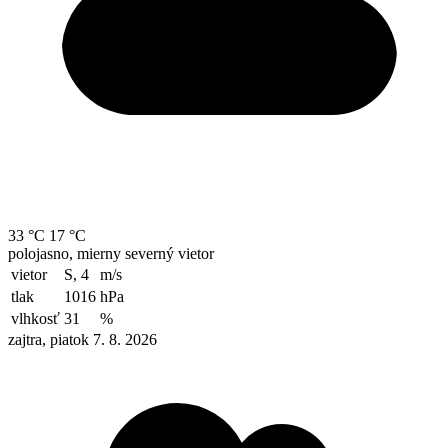
33 °C
17 °C
polojasno, mierny severný vietor
vietor
S, 4
m/s
tlak
1016
hPa
vlhkosť
31
%
zajtra, piatok 7. 8. 2026