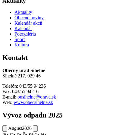
Aktuality
Aktuality
Obecné noviny
Kalendár akcií
Kalendár
Fotogaléria
Šport
Kultúra
Kontakt
Obecný úrad Sihelné
Sihelné 217, 029 46
Telefón: 043/55 94236
Fax: 043/55 94216
E-mail:
ousihelne@orava.sk
Web:
www.obecsihelne.sk
Vývoz odpadu 2025
August
2026