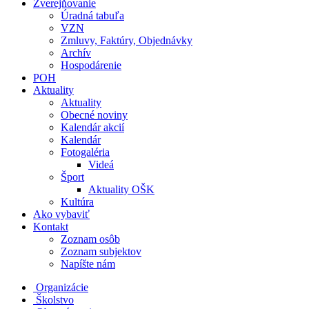
Zverejňovanie
Úradná tabuľa
VZN
Zmluvy, Faktúry, Objednávky
Archív
Hospodárenie
POH
Aktuality
Aktuality
Obecné noviny
Kalendár akcií
Kalendár
Fotogaléria
Videá
Šport
Aktuality OŠK
Kultúra
Ako vybaviť
Kontakt
Zoznam osôb
Zoznam subjektov
Napíšte nám
Organizácie
Školstvo