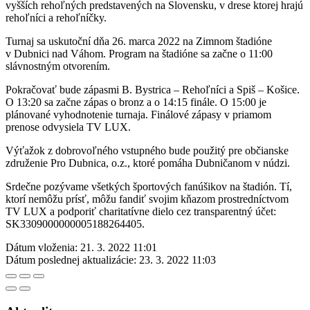
vyšších rehoľných predstavených na Slovensku, v drese ktorej hrajú
rehoľníci a rehoľníčky.
Turnaj sa uskutoční dňa 26. marca 2022 na Zimnom štadióne
v Dubnici nad Váhom. Program na štadióne sa začne o 11:00
slávnostným otvorením.
Pokračovať bude zápasmi B. Bystrica – Rehoľníci a Spiš – Košice.
O 13:20 sa začne zápas o bronz a o 14:15 finále. O 15:00 je
plánované vyhodnotenie turnaja. Finálové zápasy v priamom
prenose odvysiela TV LUX.
Výťažok z dobrovoľného vstupného bude použitý pre občianske
združenie Pro Dubnica, o.z., ktoré pomáha Dubničanom v núdzi.
Srdečne pozývame všetkých športových fanúšikov na štadión. Tí,
ktorí nemôžu prísť, môžu fandiť svojim kňazom prostredníctvom
TV LUX a podporiť charitatívne dielo cez transparentný účet:
SK3309000000005188264405.
Dátum vloženia:
21. 3. 2022 11:01
Dátum poslednej aktualizácie:
23. 3. 2022 11:03