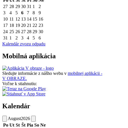
Po
Ut
St
Št
Pi
So
Ne
27
28
29
30
31
1
2
3
4
5
6
7
8
9
10
11
12
13
14
15
16
17
18
19
20
21
22
23
24
25
26
27
28
29
30
31
1
2
3
4
5
6
Kalendár zvozu odpadu
Mobilná aplikácia
Sledujte informácie z nášho webu v
mobilnej aplikácii -
V OBRAZE.
Voľne k stiahnutiu:
Kalendár
August
2026
Po
Ut
St
Št
Pia
So
Ne