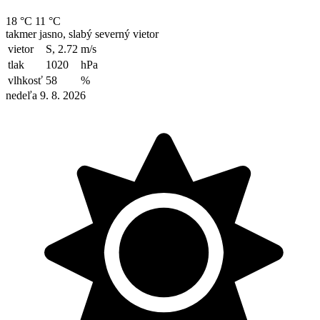
18 °C
11 °C
takmer jasno, slabý severný vietor
vietor
S, 2.72
m/s
tlak
1020
hPa
vlhkosť
58
%
nedeľa 9. 8. 2026