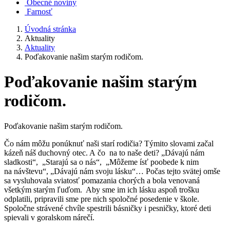
Obecné noviny
Farnosť
Úvodná stránka
Aktuality
Aktuality
Poďakovanie našim starým rodičom.
Poďakovanie našim starým
rodičom.
Poďakovanie našim starým rodičom.
Čo nám môžu ponúknuť naši starí rodičia? Týmito slovami začal
kázeň náš duchovný otec. A čo na to naše deti? „Dávajú nám
sladkosti“, „Starajú sa o nás“, „Môžeme ísť poobede k nim
na návštevu“, „Dávajú nám svoju lásku“… Počas tejto svätej omše
sa vysluhovala sviatosť pomazania chorých a bola venovaná
všetkým starým ľuďom. Aby sme im ich lásku aspoň trošku
odplatili, pripravili sme pre nich spoločné posedenie v škole.
Spoločne strávené chvíle spestrili básničky i pesničky, ktoré deti
spievali v goralskom nárečí.