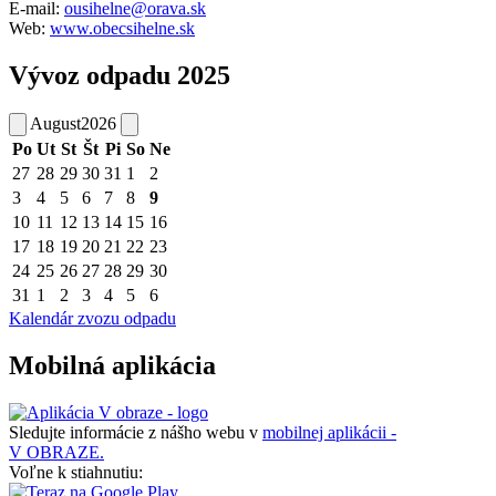
E-mail:
ousihelne@orava.sk
Web:
www.obecsihelne.sk
Vývoz odpadu 2025
August
2026
Po
Ut
St
Št
Pi
So
Ne
27
28
29
30
31
1
2
3
4
5
6
7
8
9
10
11
12
13
14
15
16
17
18
19
20
21
22
23
24
25
26
27
28
29
30
31
1
2
3
4
5
6
Kalendár zvozu odpadu
Mobilná aplikácia
Sledujte informácie z nášho webu v
mobilnej aplikácii -
V OBRAZE.
Voľne k stiahnutiu: