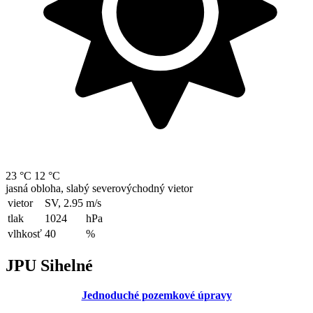
23 °C
12 °C
jasná obloha, slabý severovýchodný vietor
vietor
SV, 2.95
m/s
tlak
1024
hPa
vlhkosť
40
%
JPU Sihelné
Jednoduché pozemkové úpravy