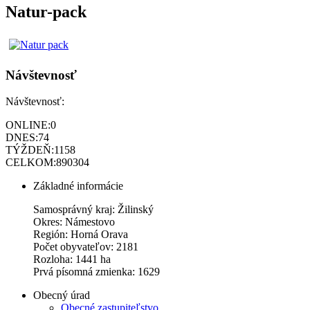
Natur-pack
Návštevnosť
Návštevnosť:
ONLINE:
0
DNES:
74
TÝŽDEŇ:
1158
CELKOM:
890304
Základné informácie
Samosprávný kraj: Žilinský
Okres: Námestovo
Región: Horná Orava
Počet obyvateľov: 2181
Rozloha: 1441 ha
Prvá písomná zmienka: 1629
Obecný úrad
Obecné zastupiteľstvo