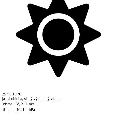
25 °C
10 °C
jasná obloha, slabý východný vietor
vietor
V, 2.11
m/s
tlak
1021
hPa