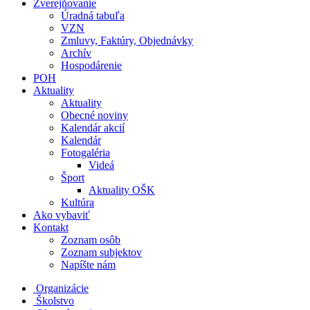
Zverejňovanie
Úradná tabuľa
VZN
Zmluvy, Faktúry, Objednávky
Archív
Hospodárenie
POH
Aktuality
Aktuality
Obecné noviny
Kalendár akcií
Kalendár
Fotogaléria
Videá
Šport
Aktuality OŠK
Kultúra
Ako vybaviť
Kontakt
Zoznam osôb
Zoznam subjektov
Napíšte nám
Organizácie
Školstvo