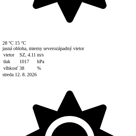
28 °C
15 °C
jasná obloha, mierny severozápadný vietor
vietor
SZ, 4.11
m/s
tlak
1017
hPa
vlhkosť
38
%
streda 12. 8. 2026