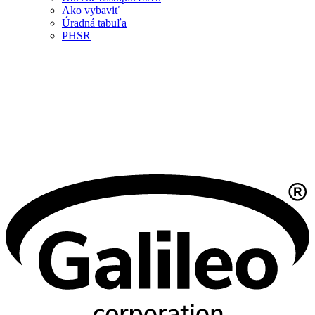
Ako vybaviť
Úradná tabuľa
PHSR