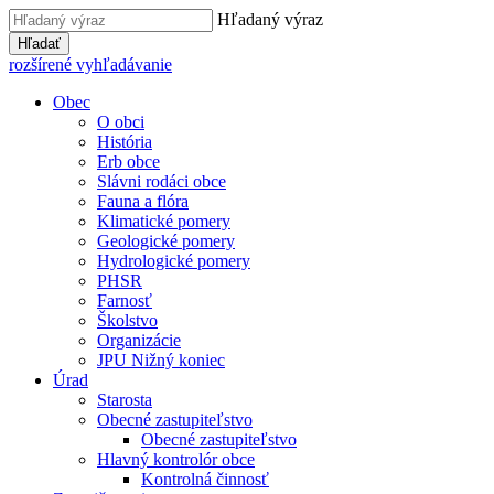
Hľadaný výraz
Hľadať
rozšírené vyhľadávanie
Obec
O obci
História
Erb obce
Slávni rodáci obce
Fauna a flóra
Klimatické pomery
Geologické pomery
Hydrologické pomery
PHSR
Farnosť
Školstvo
Organizácie
JPU Nižný koniec
Úrad
Starosta
Obecné zastupiteľstvo
Obecné zastupiteľstvo
Hlavný kontrolór obce
Kontrolná činnosť