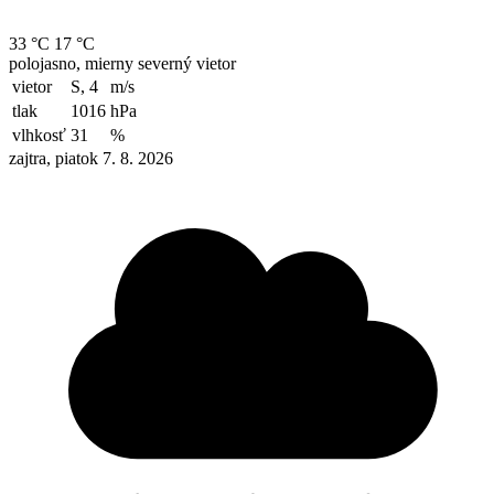
33 °C
17 °C
polojasno, mierny severný vietor
vietor
S, 4
m/s
tlak
1016
hPa
vlhkosť
31
%
zajtra, piatok 7. 8. 2026