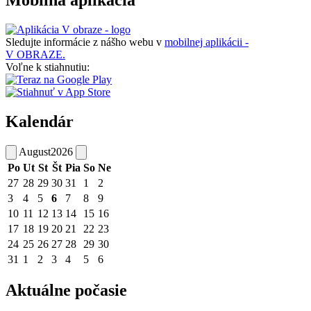
Sledujte informácie z nášho webu v
mobilnej aplikácii -
V OBRAZE.
Voľne k stiahnutiu:
Kalendár
August
2026
Po
Ut
St
Št
Pia
So
Ne
27
28
29
30
31
1
2
3
4
5
6
7
8
9
10
11
12
13
14
15
16
17
18
19
20
21
22
23
24
25
26
27
28
29
30
31
1
2
3
4
5
6
Aktuálne počasie