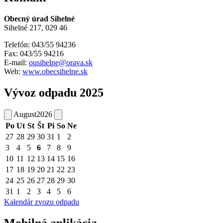
Obecný úrad Sihelné
Sihelné 217, 029 46
Telefón: 043/55 94236
Fax: 043/55 94216
E-mail:
ousihelne@orava.sk
Web:
www.obecsihelne.sk
Vývoz odpadu 2025
August
2026
Po
Ut
St
Št
Pi
So
Ne
27
28
29
30
31
1
2
3
4
5
6
7
8
9
10
11
12
13
14
15
16
17
18
19
20
21
22
23
24
25
26
27
28
29
30
31
1
2
3
4
5
6
Kalendár zvozu odpadu
Mobilná aplikácia