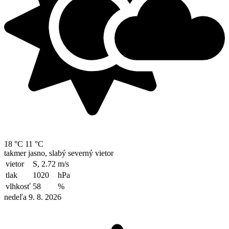
18 °C
11 °C
takmer jasno, slabý severný vietor
vietor
S, 2.72
m/s
tlak
1020
hPa
vlhkosť
58
%
nedeľa 9. 8. 2026