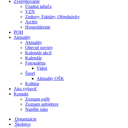
Zverejňovanie
Úradná tabuľa
VZN
Zmluvy, Faktúry, Objednávky
Archív
Hospodárenie
POH
Aktuality
Aktuality
Obecné noviny
Kalendár akcií
Kalendár
Fotogaléria
Videá
Šport
Aktuality OŠK
Kultúra
Ako vybaviť
Kontakt
Zoznam osôb
Zoznam subjektov
Napíšte nám
Organizácie
Školstvo