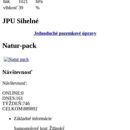
tlak
1021
hPa
vlhkosť
39
%
JPU Sihelné
Jednoduché pozemkové úpravy
Natur-pack
Návštevnosť
Návštevnosť:
ONLINE:
0
DNES:
161
TÝŽDEŇ:
746
CELKOM:
889892
Základné informácie
Samosprávný kraj: Žilinský