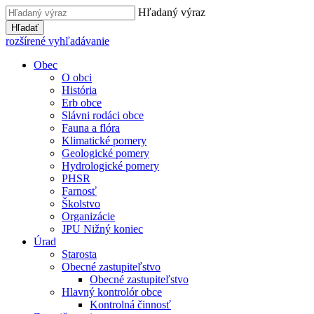
Hľadaný výraz
Hľadať
rozšírené vyhľadávanie
Obec
O obci
História
Erb obce
Slávni rodáci obce
Fauna a flóra
Klimatické pomery
Geologické pomery
Hydrologické pomery
PHSR
Farnosť
Školstvo
Organizácie
JPU Nižný koniec
Úrad
Starosta
Obecné zastupiteľstvo
Obecné zastupiteľstvo
Hlavný kontrolór obce
Kontrolná činnosť