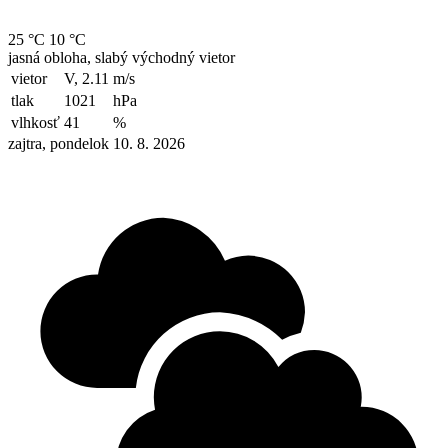
25 °C
10 °C
jasná obloha, slabý východný vietor
vietor
V, 2.11
m/s
tlak
1021
hPa
vlhkosť
41
%
zajtra, pondelok 10. 8. 2026