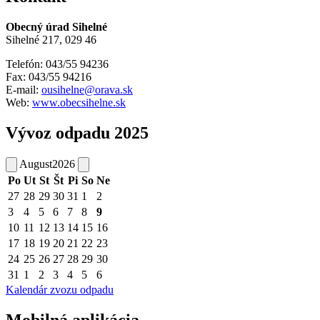
Obecný úrad Sihelné
Sihelné 217, 029 46
Telefón: 043/55 94236
Fax: 043/55 94216
E-mail:
ousihelne@orava.sk
Web:
www.obecsihelne.sk
Vývoz odpadu 2025
August
2026
Po
Ut
St
Št
Pi
So
Ne
27
28
29
30
31
1
2
3
4
5
6
7
8
9
10
11
12
13
14
15
16
17
18
19
20
21
22
23
24
25
26
27
28
29
30
31
1
2
3
4
5
6
Kalendár zvozu odpadu
Mobilná aplikácia