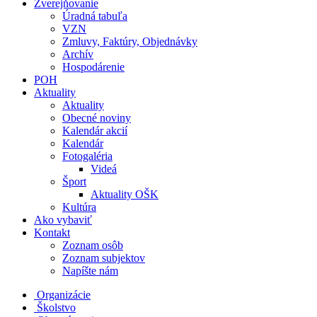
Zverejňovanie
Úradná tabuľa
VZN
Zmluvy, Faktúry, Objednávky
Archív
Hospodárenie
POH
Aktuality
Aktuality
Obecné noviny
Kalendár akcií
Kalendár
Fotogaléria
Videá
Šport
Aktuality OŠK
Kultúra
Ako vybaviť
Kontakt
Zoznam osôb
Zoznam subjektov
Napíšte nám
Organizácie
Školstvo