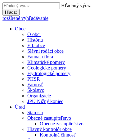
Hľadaný výraz
Hľadať
rozšírené vyhľadávanie
Obec
O obci
História
Erb obce
Slávni rodáci obce
Fauna a flóra
Klimatické pomery
Geologické pomery
Hydrologické pomery
PHSR
Farnosť
Školstvo
Organizácie
JPU Nižný koniec
Úrad
Starosta
Obecné zastupiteľstvo
Obecné zastupiteľstvo
Hlavný kontrolór obce
Kontrolná činnosť