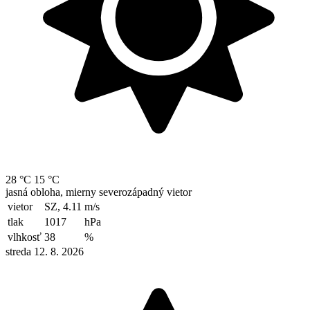
28 °C
15 °C
jasná obloha, mierny severozápadný vietor
vietor
SZ, 4.11
m/s
tlak
1017
hPa
vlhkosť
38
%
streda 12. 8. 2026