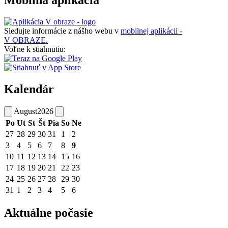
Sledujte informácie z nášho webu v
mobilnej aplikácii -
V OBRAZE.
Voľne k stiahnutiu:
Kalendár
August
2026
Po
Ut
St
Št
Pia
So
Ne
27
28
29
30
31
1
2
3
4
5
6
7
8
9
10
11
12
13
14
15
16
17
18
19
20
21
22
23
24
25
26
27
28
29
30
31
1
2
3
4
5
6
Aktuálne počasie