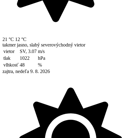
21 °C
12 °C
takmer jasno, slabý severovýchodný vietor
vietor
SV, 3.07
m/s
tlak
1022
hPa
vlhkosť
48
%
zajtra, nedeľa 9. 8. 2026