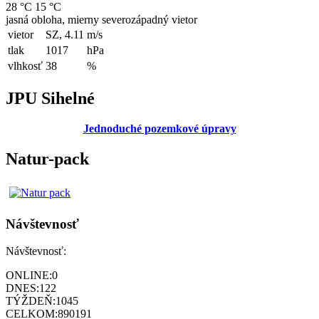
28 °C
15 °C
jasná obloha, mierny severozápadný vietor
vietor
SZ, 4.11
m/s
tlak
1017
hPa
vlhkosť
38
%
JPU Sihelné
Jednoduché pozemkové úpravy
Natur-pack
Návštevnosť
Návštevnosť:
ONLINE:
0
DNES:
122
TÝŽDEŇ:
1045
CELKOM:
890191