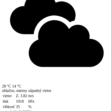
28 °C
14 °C
oblačno, mierny západný vietor
vietor
Z, 3.82
m/s
tlak
1018
hPa
vlhkosť
35
%