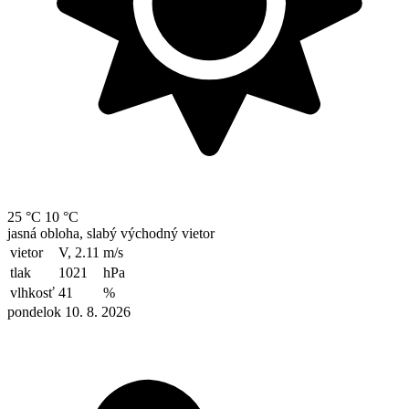
25 °C
10 °C
jasná obloha, slabý východný vietor
vietor
V, 2.11
m/s
tlak
1021
hPa
vlhkosť
41
%
pondelok 10. 8. 2026