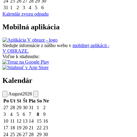
24
25
26
27
28
29
30
31
1
2
3
4
5
6
Kalendár zvozu odpadu
Mobilná aplikácia
Sledujte informácie z nášho webu v
mobilnej aplikácii -
V OBRAZE.
Voľne k stiahnutiu:
Kalendár
August
2026
Po
Ut
St
Št
Pia
So
Ne
27
28
29
30
31
1
2
3
4
5
6
7
8
9
10
11
12
13
14
15
16
17
18
19
20
21
22
23
24
25
26
27
28
29
30