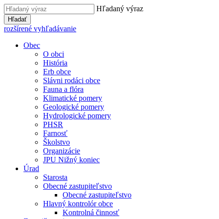
Hľadaný výraz
Hľadať
rozšírené vyhľadávanie
Obec
O obci
História
Erb obce
Slávni rodáci obce
Fauna a flóra
Klimatické pomery
Geologické pomery
Hydrologické pomery
PHSR
Farnosť
Školstvo
Organizácie
JPU Nižný koniec
Úrad
Starosta
Obecné zastupiteľstvo
Obecné zastupiteľstvo
Hlavný kontrolór obce
Kontrolná činnosť