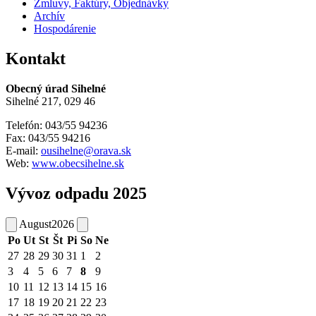
Zmluvy, Faktúry, Objednávky
Archív
Hospodárenie
Kontakt
Obecný úrad Sihelné
Sihelné 217, 029 46
Telefón: 043/55 94236
Fax: 043/55 94216
E-mail:
ousihelne@orava.sk
Web:
www.obecsihelne.sk
Vývoz odpadu 2025
August
2026
Po
Ut
St
Št
Pi
So
Ne
27
28
29
30
31
1
2
3
4
5
6
7
8
9
10
11
12
13
14
15
16
17
18
19
20
21
22
23