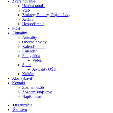
Zverejňovanie
Úradná tabuľa
VZN
Zmluvy, Faktúry, Objednávky
Archív
Hospodárenie
POH
Aktuality
Aktuality
Obecné noviny
Kalendár akcií
Kalendár
Fotogaléria
Videá
Šport
Aktuality OŠK
Kultúra
Ako vybaviť
Kontakt
Zoznam osôb
Zoznam subjektov
Napíšte nám
Organizácie
Školstvo