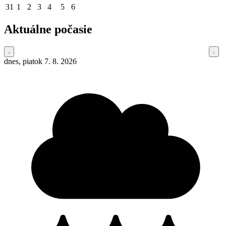
31
1
2
3
4
5
6
Aktuálne počasie
dnes, piatok 7. 8. 2026