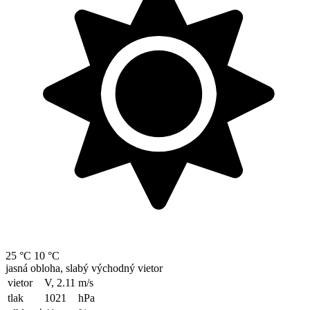
25 °C
10 °C
jasná obloha, slabý východný vietor
vietor
V, 2.11
m/s
tlak
1021
hPa