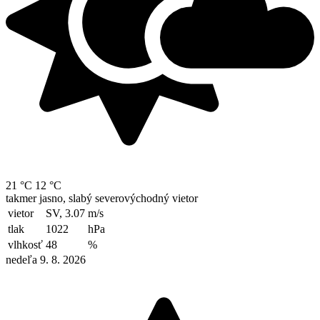
21 °C
12 °C
takmer jasno, slabý severovýchodný vietor
vietor
SV, 3.07
m/s
tlak
1022
hPa
vlhkosť
48
%
nedeľa 9. 8. 2026