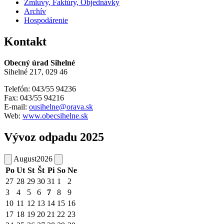
Zmluvy, Faktúry, Objednávky
Archív
Hospodárenie
Kontakt
Obecný úrad Sihelné
Sihelné 217, 029 46
Telefón: 043/55 94236
Fax: 043/55 94216
E-mail:
ousihelne@orava.sk
Web:
www.obecsihelne.sk
Vývoz odpadu 2025
August
2026
Po
Ut
St
Št
Pi
So
Ne
27
28
29
30
31
1
2
3
4
5
6
7
8
9
10
11
12
13
14
15
16
17
18
19
20
21
22
23