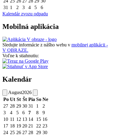
24
25
26
27
28
29
30
31
1
2
3
4
5
6
Kalendár zvozu odpadu
Mobilná aplikácia
Sledujte informácie z nášho webu v
mobilnej aplikácii -
V OBRAZE.
Voľne k stiahnutiu:
Kalendár
August
2026
Po
Ut
St
Št
Pia
So
Ne
27
28
29
30
31
1
2
3
4
5
6
7
8
9
10
11
12
13
14
15
16
17
18
19
20
21
22
23
24
25
26
27
28
29
30