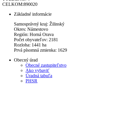
CELKOM:
890020
Základné informácie
Samosprávný kraj: Žilinský
Okres: Námestovo
Región: Horná Orava
Počet obyvateľov: 2181
Rozloha: 1441 ha
Prvá písomná zmienka: 1629
Obecný úrad
Obecné zastupiteľstvo
Ako vybaviť
Úradná tabuľa
PHSR