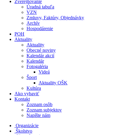
Zverejňovanie
Úradná tabuľa
VZN
Zmluvy, Faktúry, Objednávky
Archív
Hospodárenie
POH
Aktuality
Aktuality
Obecné noviny
Kalendár akcií
Kalendár
Fotogaléria
Videá
Šport
Aktuality OŠK
Kultúra
Ako vybaviť
Kontakt
Zoznam osôb
Zoznam subjektov
Napíšte nám
Organizácie
Školstvo