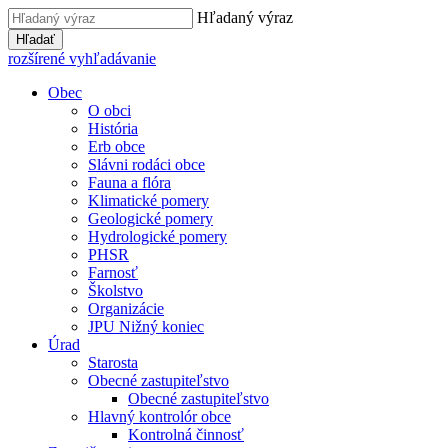
Hľadaný výraz
Hľadať
rozšírené vyhľadávanie
Obec
O obci
História
Erb obce
Slávni rodáci obce
Fauna a flóra
Klimatické pomery
Geologické pomery
Hydrologické pomery
PHSR
Farnosť
Školstvo
Organizácie
JPU Nižný koniec
Úrad
Starosta
Obecné zastupiteľstvo
Obecné zastupiteľstvo
Hlavný kontrolór obce
Kontrolná činnosť