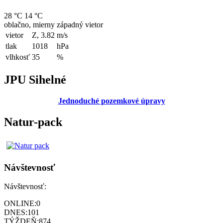
28 °C
14 °C
oblačno, mierny západný vietor
vietor
Z, 3.82
m/s
tlak
1018
hPa
vlhkosť
35
%
JPU Sihelné
Jednoduché pozemkové úpravy
Natur-pack
Návštevnosť
Návštevnosť:
ONLINE:
0
DNES:
101
TÝŽDEŇ:
874