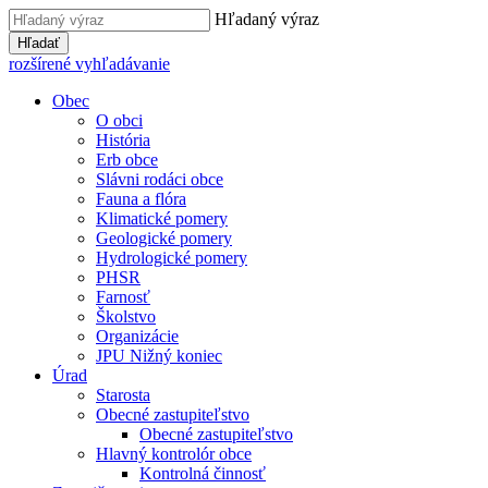
Hľadaný výraz
Hľadať
rozšírené vyhľadávanie
Obec
O obci
História
Erb obce
Slávni rodáci obce
Fauna a flóra
Klimatické pomery
Geologické pomery
Hydrologické pomery
PHSR
Farnosť
Školstvo
Organizácie
JPU Nižný koniec
Úrad
Starosta
Obecné zastupiteľstvo
Obecné zastupiteľstvo
Hlavný kontrolór obce
Kontrolná činnosť