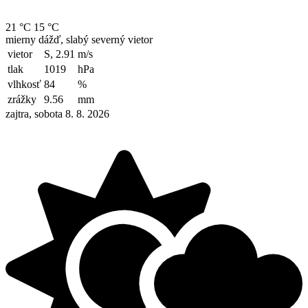
21 °C
15 °C
mierny dážď, slabý severný vietor
vietor
S, 2.91
m/s
tlak
1019
hPa
vlhkosť
84
%
zrážky
9.56
mm
zajtra, sobota 8. 8. 2026