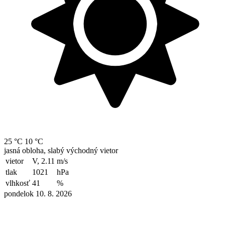
25 °C
10 °C
jasná obloha, slabý východný vietor
vietor
V, 2.11
m/s
tlak
1021
hPa
vlhkosť
41
%
pondelok 10. 8. 2026