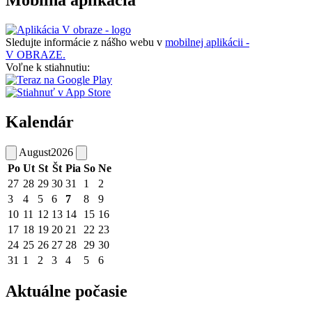
Sledujte informácie z nášho webu v
mobilnej aplikácii -
V OBRAZE.
Voľne k stiahnutiu:
Kalendár
August
2026
Po
Ut
St
Št
Pia
So
Ne
27
28
29
30
31
1
2
3
4
5
6
7
8
9
10
11
12
13
14
15
16
17
18
19
20
21
22
23
24
25
26
27
28
29
30
31
1
2
3
4
5
6
Aktuálne počasie