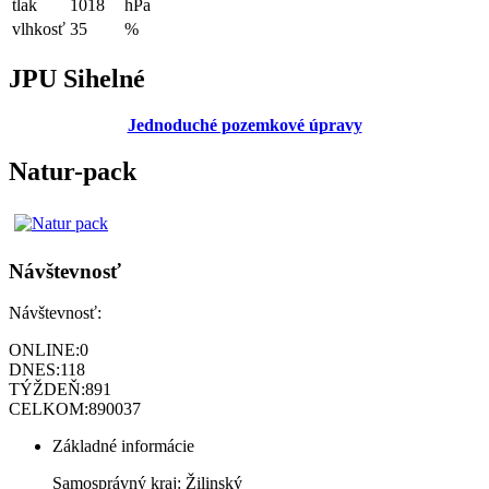
tlak
1018
hPa
vlhkosť
35
%
JPU Sihelné
Jednoduché pozemkové úpravy
Natur-pack
Návštevnosť
Návštevnosť:
ONLINE:
0
DNES:
118
TÝŽDEŇ:
891
CELKOM:
890037
Základné informácie
Samosprávný kraj: Žilinský