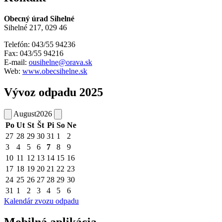
Obecný úrad Sihelné
Sihelné 217, 029 46
Telefón: 043/55 94236
Fax: 043/55 94216
E-mail:
ousihelne@orava.sk
Web:
www.obecsihelne.sk
Vývoz odpadu 2025
August
2026
Po
Ut
St
Št
Pi
So
Ne
27
28
29
30
31
1
2
3
4
5
6
7
8
9
10
11
12
13
14
15
16
17
18
19
20
21
22
23
24
25
26
27
28
29
30
31
1
2
3
4
5
6
Kalendár zvozu odpadu
Mobilná aplikácia