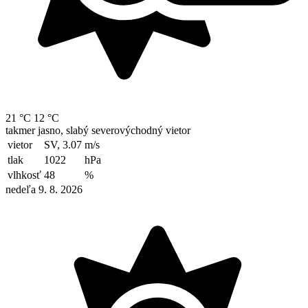
21 °C
12 °C
takmer jasno, slabý severovýchodný vietor
vietor
SV, 3.07
m/s
tlak
1022
hPa
vlhkosť
48
%
nedeľa 9. 8. 2026