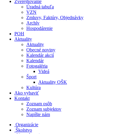
Zverejňovanie
Úradná tabuľa
VZN
Zmluvy, Faktúry, Objednávky
Archív
Hospodárenie
POH
Aktuality
Aktuality
Obecné noviny
Kalendár akcií
Kalendár
Fotogaléria
Videá
Šport
Aktuality OŠK
Kultúra
Ako vybaviť
Kontakt
Zoznam osôb
Zoznam subjektov
Napíšte nám
Organizácie
Školstvo