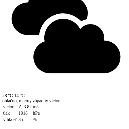
28 °C
14 °C
oblačno, mierny západný vietor
vietor
Z, 3.82
m/s
tlak
1018
hPa
vlhkosť
35
%