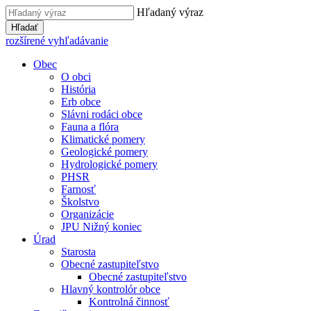
Hľadaný výraz
Hľadať
rozšírené vyhľadávanie
Obec
O obci
História
Erb obce
Slávni rodáci obce
Fauna a flóra
Klimatické pomery
Geologické pomery
Hydrologické pomery
PHSR
Farnosť
Školstvo
Organizácie
JPU Nižný koniec
Úrad
Starosta
Obecné zastupiteľstvo
Obecné zastupiteľstvo
Hlavný kontrolór obce
Kontrolná činnosť