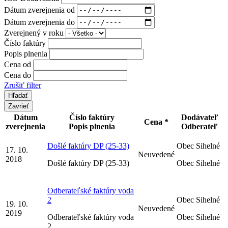
Dátum zverejnenia od
Dátum zverejnenia do
Zverejnený v roku
Číslo faktúry
Popis plnenia
Cena od
Cena do
Zrušiť filter
Zavrieť
Dátum
Číslo faktúry
Dodávateľ
Cena *
zverejnenia
Popis plnenia
Odberateľ
Došlé faktúry DP (25-33)
Obec Sihelné
17. 10.
Neuvedené
2018
Došlé faktúry DP (25-33)
Obec Sihelné
Odberateľské faktúry voda
2
Obec Sihelné
19. 10.
Neuvedené
2019
Odberateľské faktúry voda
Obec Sihelné
2