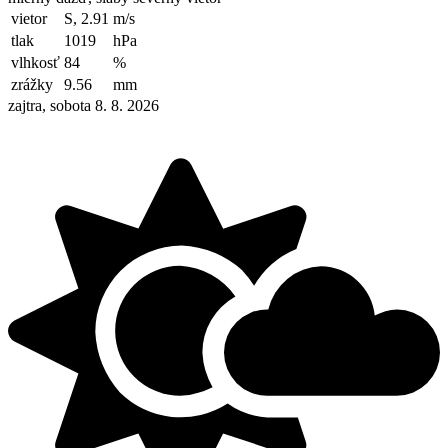
vietor
S, 2.91
m/s
tlak
1019
hPa
vlhkosť
84
%
zrážky
9.56
mm
zajtra, sobota 8. 8. 2026