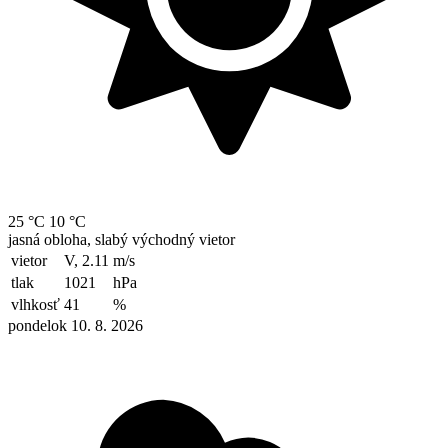
25 °C
10 °C
jasná obloha, slabý východný vietor
vietor
V, 2.11
m/s
tlak
1021
hPa
vlhkosť
41
%
pondelok 10. 8. 2026