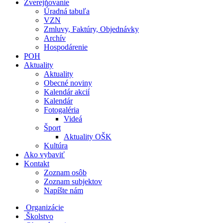
Zverejňovanie
Úradná tabuľa
VZN
Zmluvy, Faktúry, Objednávky
Archív
Hospodárenie
POH
Aktuality
Aktuality
Obecné noviny
Kalendár akcií
Kalendár
Fotogaléria
Videá
Šport
Aktuality OŠK
Kultúra
Ako vybaviť
Kontakt
Zoznam osôb
Zoznam subjektov
Napíšte nám
Organizácie
Školstvo