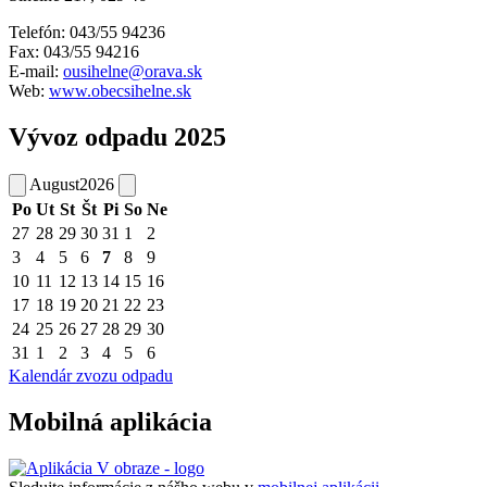
Telefón: 043/55 94236
Fax: 043/55 94216
E-mail:
ousihelne@orava.sk
Web:
www.obecsihelne.sk
Vývoz odpadu 2025
August
2026
Po
Ut
St
Št
Pi
So
Ne
27
28
29
30
31
1
2
3
4
5
6
7
8
9
10
11
12
13
14
15
16
17
18
19
20
21
22
23
24
25
26
27
28
29
30
31
1
2
3
4
5
6
Kalendár zvozu odpadu
Mobilná aplikácia