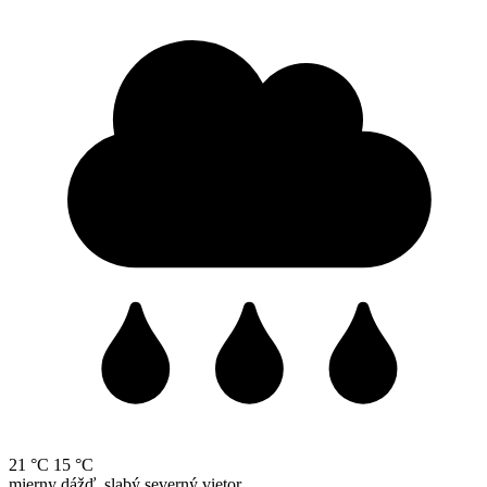
21 °C
15 °C
mierny dážď, slabý severný vietor