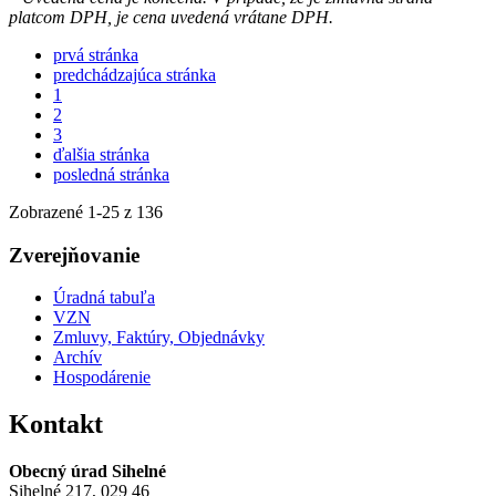
platcom DPH, je cena uvedená vrátane DPH.
prvá stránka
predchádzajúca stránka
1
2
3
ďalšia stránka
posledná stránka
Zobrazené
1
-
25
z 136
Zverejňovanie
Úradná tabuľa
VZN
Zmluvy, Faktúry, Objednávky
Archív
Hospodárenie
Kontakt
Obecný úrad Sihelné
Sihelné 217, 029 46