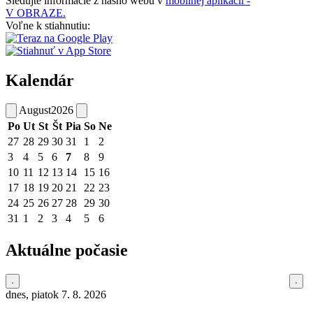
Sledujte informácie z nášho webu v
mobilnej aplikácii -
V OBRAZE.
Voľne k stiahnutiu:
Kalendár
August
2026
Po
Ut
St
Št
Pia
So
Ne
27
28
29
30
31
1
2
3
4
5
6
7
8
9
10
11
12
13
14
15
16
17
18
19
20
21
22
23
24
25
26
27
28
29
30
31
1
2
3
4
5
6
Aktuálne počasie
dnes, piatok 7. 8. 2026