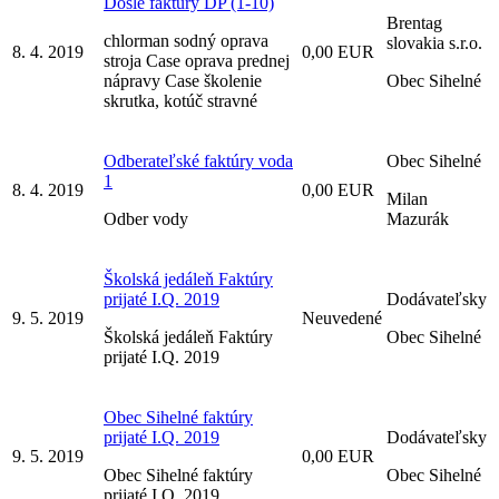
Došlé faktúry DP (1-10)
Brentag
chlorman sodný oprava
slovakia s.r.o.
8. 4. 2019
0,00 EUR
stroja Case oprava prednej
nápravy Case školenie
Obec Sihelné
skrutka, kotúč stravné
Odberateľské faktúry voda
Obec Sihelné
1
8. 4. 2019
0,00 EUR
Milan
Odber vody
Mazurák
Školská jedáleň Faktúry
prijaté I.Q. 2019
Dodávateľsky
9. 5. 2019
Neuvedené
Školská jedáleň Faktúry
Obec Sihelné
prijaté I.Q. 2019
Obec Sihelné faktúry
prijaté I.Q. 2019
Dodávateľsky
9. 5. 2019
0,00 EUR
Obec Sihelné faktúry
Obec Sihelné
prijaté I.Q. 2019