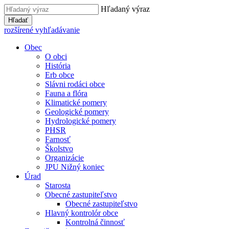
Hľadaný výraz
Hľadať
rozšírené vyhľadávanie
Obec
O obci
História
Erb obce
Slávni rodáci obce
Fauna a flóra
Klimatické pomery
Geologické pomery
Hydrologické pomery
PHSR
Farnosť
Školstvo
Organizácie
JPU Nižný koniec
Úrad
Starosta
Obecné zastupiteľstvo
Obecné zastupiteľstvo
Hlavný kontrolór obce
Kontrolná činnosť