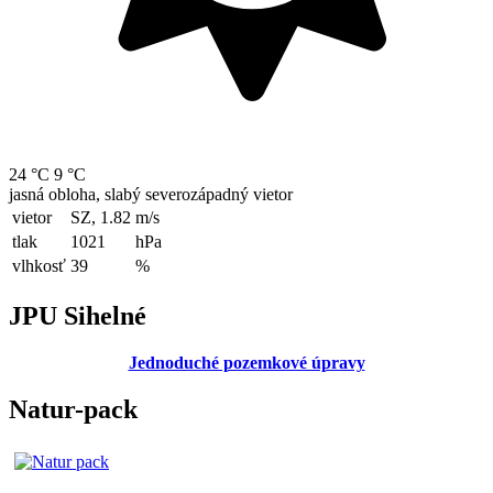
24 °C
9 °C
jasná obloha, slabý severozápadný vietor
vietor
SZ, 1.82
m/s
tlak
1021
hPa
vlhkosť
39
%
JPU Sihelné
Jednoduché pozemkové úpravy
Natur-pack