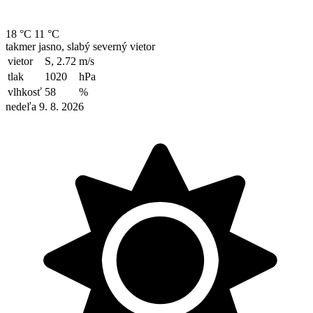
18 °C
11 °C
takmer jasno, slabý severný vietor
vietor
S, 2.72
m/s
tlak
1020
hPa
vlhkosť
58
%
nedeľa 9. 8. 2026