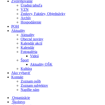
Zverejňovanie
Úradná tabuľa
VZN
Zmluvy, Faktúry, Objednávky
Archív
Hospodárenie
POH
Aktuality
Aktuality
Obecné noviny
Kalendár akcií
Kalendár
Fotogaléria
Videá
Šport
Aktuality OŠK
Kultúra
Ako vybaviť
Kontakt
Zoznam osôb
Zoznam subjektov
Napíšte nám
Organizácie
Školstvo