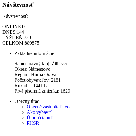
Návštevnosť
Návštevnosť:
ONLINE:
0
DNES:
144
TÝŽDEŇ:
729
CELKOM:
889875
Základné informácie
Samosprávný kraj: Žilinský
Okres: Námestovo
Región: Horná Orava
Počet obyvateľov: 2181
Rozloha: 1441 ha
Prvá písomná zmienka: 1629
Obecný úrad
Obecné zastupiteľstvo
Ako vybaviť
Úradná tabuľa
PHSR