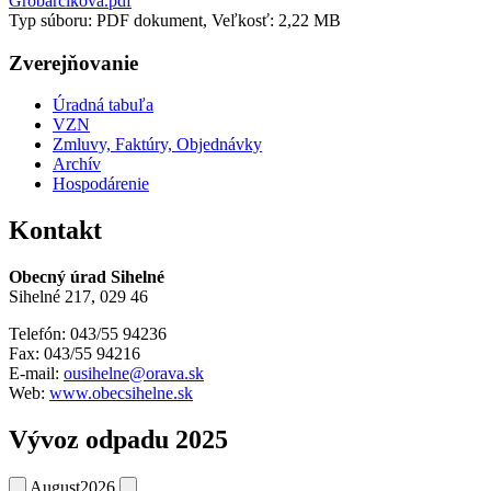
Grobarčíková.pdf
Typ súboru: PDF dokument, Veľkosť: 2,22 MB
Zverejňovanie
Úradná tabuľa
VZN
Zmluvy, Faktúry, Objednávky
Archív
Hospodárenie
Kontakt
Obecný úrad Sihelné
Sihelné 217, 029 46
Telefón: 043/55 94236
Fax: 043/55 94216
E-mail:
ousihelne@orava.sk
Web:
www.obecsihelne.sk
Vývoz odpadu 2025
August
2026