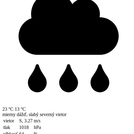
23 °C
13 °C
mierny dážď, slabý severný vietor
vietor
S, 3.27
m/s
tlak
1018
hPa
vlhkosť
64
%