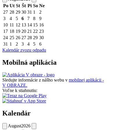
Po
Ut
St
Št
Pi
So
Ne
27
28
29
30
31
1
2
3
4
5
6
7
8
9
10
11
12
13
14
15
16
17
18
19
20
21
22
23
24
25
26
27
28
29
30
31
1
2
3
4
5
6
Kalendár zvozu odpadu
Mobilná aplikácia
Sledujte informácie z nášho webu v
mobilnej aplikácii -
V OBRAZE.
Voľne k stiahnutiu:
Kalendár
August
2026