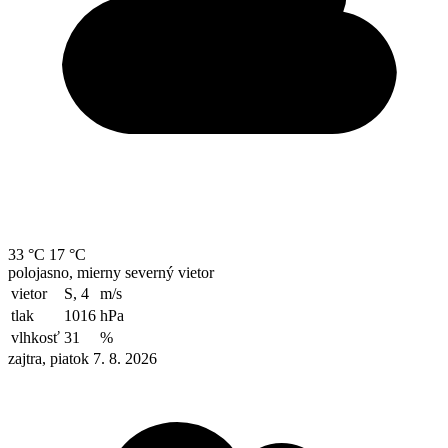
33 °C
17 °C
polojasno, mierny severný vietor
vietor
S, 4
m/s
tlak
1016
hPa
vlhkosť
31
%
zajtra, piatok 7. 8. 2026