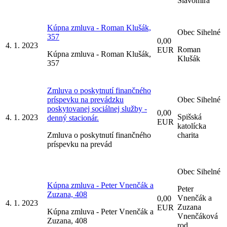
Slavomíra
Kúpna zmluva - Roman Klušák,
Obec Sihelné
357
0,00
4. 1. 2023
Roman
EUR
Kúpna zmluva - Roman Klušák,
Klušák
357
Zmluva o poskytnutí finančného
príspevku na prevádzku
Obec Sihelné
poskytovanej sociálnej služby -
0,00
Spišská
4. 1. 2023
denný stacionár.
EUR
katolícka
Zmluva o poskytnutí finančného
charita
príspevku na prevád
Obec Sihelné
Kúpna zmluva - Peter Vnenčák a
Peter
Zuzana, 408
Vnenčák a
0,00
4. 1. 2023
Zuzana
EUR
Kúpna zmluva - Peter Vnenčák a
Vnenčáková
Zuzana, 408
rod.