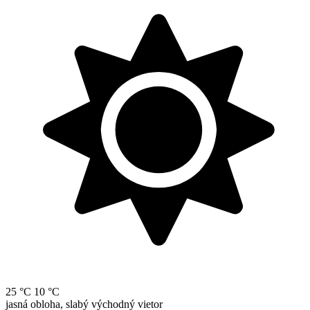
25 °C
10 °C
jasná obloha, slabý východný vietor