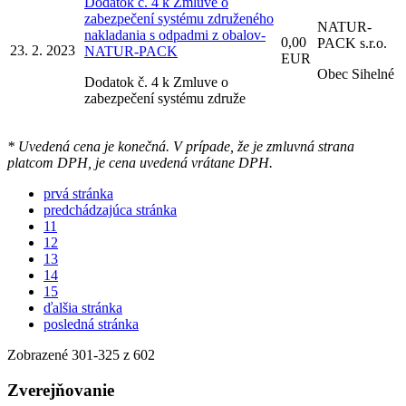
Dodatok č. 4 k Zmluve o
zabezpečení systému združeného
NATUR-
nakladania s odpadmi z obalov-
0,00
PACK s.r.o.
23. 2. 2023
NATUR-PACK
EUR
Obec Sihelné
Dodatok č. 4 k Zmluve o
zabezpečení systému združe
* Uvedená cena je konečná. V prípade, že je zmluvná strana
platcom DPH, je cena uvedená vrátane DPH.
prvá stránka
predchádzajúca stránka
11
12
13
14
15
ďalšia stránka
posledná stránka
Zobrazené
301
-
325
z 602
Zverejňovanie