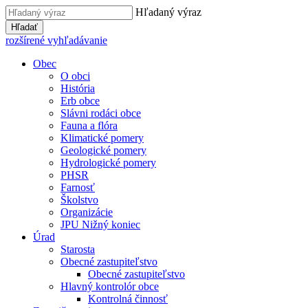
Hľadaný výraz
Hľadať
rozšírené vyhľadávanie
Obec
O obci
História
Erb obce
Slávni rodáci obce
Fauna a flóra
Klimatické pomery
Geologické pomery
Hydrologické pomery
PHSR
Farnosť
Školstvo
Organizácie
JPU Nižný koniec
Úrad
Starosta
Obecné zastupiteľstvo
Obecné zastupiteľstvo
Hlavný kontrolór obce
Kontrolná činnosť