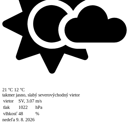
21 °C
12 °C
takmer jasno, slabý severovýchodný vietor
vietor
SV, 3.07
m/s
tlak
1022
hPa
vlhkosť
48
%
nedeľa 9. 8. 2026