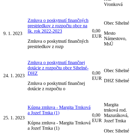
Vronková
Zmluva o poskytnutí finančných
Obec Sihelné
prestriedkov z rozpočtu obce na
0,00
šk. rok 2022-2023
Mesto
9. 1. 2023
EUR
Námestovo,
Zmluva o poskytnutí finančných
MsÚ
prestriedkov z rozp
Zmluva o poskytnutí finančnej
dotácie z rozpočtu obce Sihelné-
Obec Sihelné
0,00
DHZ
24. 1. 2023
EUR
DHZ Sihelné
Zmluva o poskytnutí finančnej
dotácie z rozpočtu o
Margita
Kúpna zmluva - Margita Trnková
trnková rod.
a Jozef Trnka (1)
0,00
Mazuráková,
25. 1. 2023
EUR
Jozef Trnka
Kúpna zmluva - Margita Trnková
a Jozef Trnka (1)
Obec Sihelné