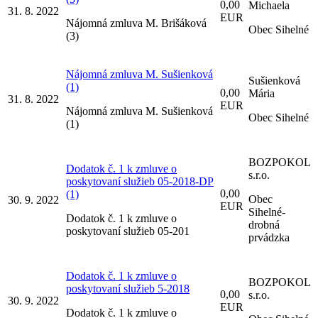
0,00
Michaela
31. 8. 2022
EUR
Nájomná zmluva M. Brišáková
Obec Sihelné
(3)
Nájomná zmluva M. Sušienková
Sušienková
(1)
0,00
Mária
31. 8. 2022
EUR
Nájomná zmluva M. Sušienková
Obec Sihelné
(1)
BOZPOKOL
Dodatok č. 1 k zmluve o
s.r.o.
poskytovaní služieb 05-2018-DP
0,00
(1)
Obec
30. 9. 2022
EUR
Sihelné-
Dodatok č. 1 k zmluve o
drobná
poskytovaní služieb 05-201
prvádzka
Dodatok č. 1 k zmluve o
BOZPOKOL
poskytovaní služieb 5-2018
0,00
s.r.o.
30. 9. 2022
EUR
Dodatok č. 1 k zmluve o