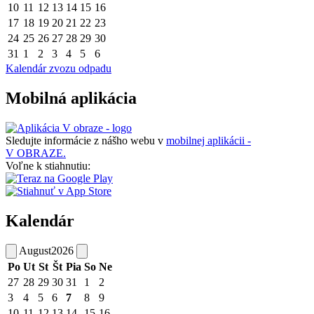
10
11
12
13
14
15
16
17
18
19
20
21
22
23
24
25
26
27
28
29
30
31
1
2
3
4
5
6
Kalendár zvozu odpadu
Mobilná aplikácia
Sledujte informácie z nášho webu v
mobilnej aplikácii -
V OBRAZE.
Voľne k stiahnutiu:
Kalendár
August
2026
Po
Ut
St
Št
Pia
So
Ne
27
28
29
30
31
1
2
3
4
5
6
7
8
9
10
11
12
13
14
15
16