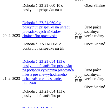
Dohoda č. 23-21-060-10 o
Obec Sihelné
poskytnutí príspevku na ú
Dohoda č. 23-21-060-9 o
poskytnutí príspevku na úhradu
Úrad práce
prevádzkových nákladov
sociálnych
0,00
20. 2. 2023
chráneného pracoviska
vecí a rodiny
EUR
Dohoda č. 23-21-060-9 o
Obec Sihelné
poskytnutí príspevku na úh
Dohoda č. 23-21-054-133 o
poskytnutí finančného príspevku
na podporu vytvorenia pracovnéh
Úrad práce
miesta pre znevyýhodneného
sociálnych
0,00
21. 2. 2023
uchádzača o zamestnanie-
vecí a rodiny
EUR
ÚPSVaR
Obec Sihelné
Dohoda č. 23-21-054-133 o
poskytnutí finančného pr