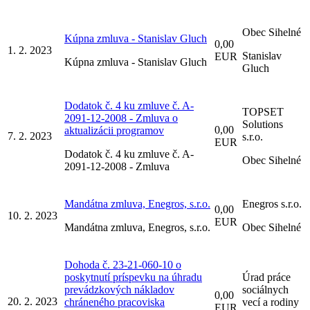
Obec Sihelné
Kúpna zmluva - Stanislav Gluch
0,00
1. 2. 2023
Stanislav
EUR
Kúpna zmluva - Stanislav Gluch
Gluch
Dodatok č. 4 ku zmluve č. A-
TOPSET
2091-12-2008 - Zmluva o
Solutions
0,00
aktualizácii programov
7. 2. 2023
s.r.o.
EUR
Dodatok č. 4 ku zmluve č. A-
Obec Sihelné
2091-12-2008 - Zmluva
Mandátna zmluva, Enegros, s.r.o.
Enegros s.r.o.
0,00
10. 2. 2023
EUR
Mandátna zmluva, Enegros, s.r.o.
Obec Sihelné
Dohoda č. 23-21-060-10 o
poskytnutí príspevku na úhradu
Úrad práce
prevádzkových nákladov
sociálnych
0,00
20. 2. 2023
chráneného pracoviska
vecí a rodiny
EUR