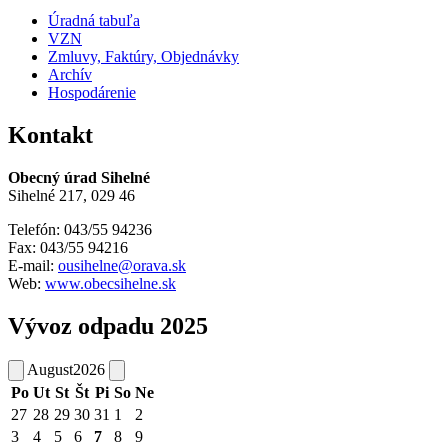
Úradná tabuľa
VZN
Zmluvy, Faktúry, Objednávky
Archív
Hospodárenie
Kontakt
Obecný úrad Sihelné
Sihelné 217, 029 46
Telefón: 043/55 94236
Fax: 043/55 94216
E-mail:
ousihelne@orava.sk
Web:
www.obecsihelne.sk
Vývoz odpadu 2025
August
2026
Po
Ut
St
Št
Pi
So
Ne
27
28
29
30
31
1
2
3
4
5
6
7
8
9