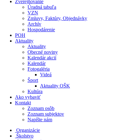
Zverejňovanie
Úradná tabuľa
VZN
Zmluvy, Faktúry, Objednávky
Archív
Hospodárenie
POH
Aktuality
Aktuality
Obecné noviny
Kalendár akcií
Kalendár
Fotogaléria
Videá
Šport
Aktuality OŠK
Kultúra
Ako vybaviť
Kontakt
Zoznam osôb
Zoznam subjektov
Napíšte nám
Organizácie
Školstvo