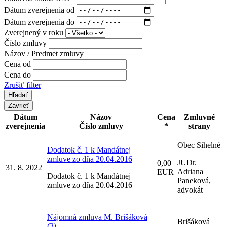
Dátum zverejnenia od
Dátum zverejnenia do
Zverejnený v roku
Číslo zmluvy
Názov / Predmet zmluvy
Cena od
Cena do
Zrušiť filter
Zavrieť
Dátum
Názov
Cena
Zmluvné
zverejnenia
Číslo zmluvy
*
strany
Obec Sihelné
Dodatok č. 1 k Mandátnej
zmluve zo dňa 20.04.2016
JUDr.
0,00
31. 8. 2022
Adriana
EUR
Dodatok č. 1 k Mandátnej
Paneková,
zmluve zo dňa 20.04.2016
advokát
Nájomná zmluva M. Brišáková
Brišáková
(3)